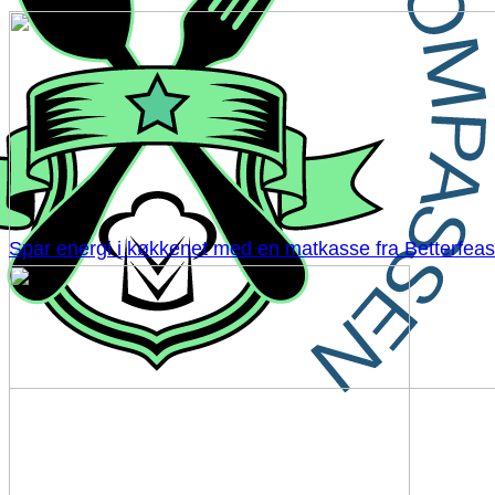
Spar energi i køkkenet med en matkasse fra Betterfeas