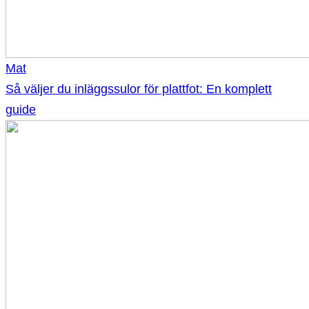
Mat
Så väljer du inläggssulor för plattfot: En komplett
guide