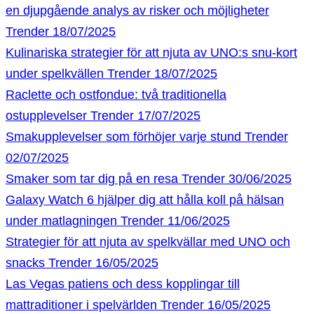
en djupgående analys av risker och möjligheter
Trender
18/07/2025
Kulinariska strategier för att njuta av UNO:s snu-kort
under spelkvällen
Trender
18/07/2025
Raclette och ostfondue: två traditionella
ostupplevelser
Trender
17/07/2025
Smakupplevelser som förhöjer varje stund
Trender
02/07/2025
Smaker som tar dig på en resa
Trender
30/06/2025
Galaxy Watch 6 hjälper dig att hålla koll på hälsan
under matlagningen
Trender
11/06/2025
Strategier för att njuta av spelkvällar med UNO och
snacks
Trender
16/05/2025
Las Vegas patiens och dess kopplingar till
mattraditioner i spelvärlden
Trender
16/05/2025