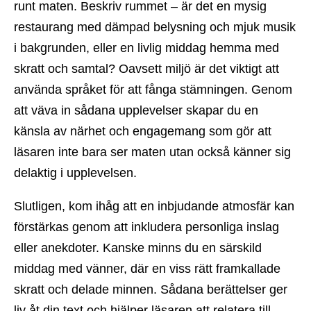
runt maten. Beskriv rummet – är det en mysig
restaurang med dämpad belysning och mjuk musik
i bakgrunden, eller en livlig middag hemma med
skratt och samtal? Oavsett miljö är det viktigt att
använda språket för att fånga stämningen. Genom
att väva in sådana upplevelser skapar du en
känsla av närhet och engagemang som gör att
läsaren inte bara ser maten utan också känner sig
delaktig i upplevelsen.
Slutligen, kom ihåg att en inbjudande atmosfär kan
förstärkas genom att inkludera personliga inslag
eller anekdoter. Kanske minns du en särskild
middag med vänner, där en viss rätt framkallade
skratt och delade minnen. Sådana berättelser ger
liv åt din text och hjälper läsaren att relatera till