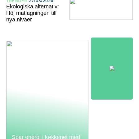
TRENDER
27/03/2024
Ekologiska alternativ:
Höj matlagningen till
nya nivåer
Spar energi i køkkenet med