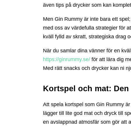
även tips på drycker som kan komple
Men Gin Rummy är inte bara ett spel; 
med oss av värdefulla strategier för att
kväll fylld av skratt, strategiska drag
När du samlar dina vänner för en kvä
https://ginrummy.se/
för att lära dig m
Med rätt snacks och drycker kan ni nj
Kortspel och mat: Den
Att spela kortspel som Gin Rummy är
lägger till lite god mat och dryck til
en avslappnad atmosfär som gör att a