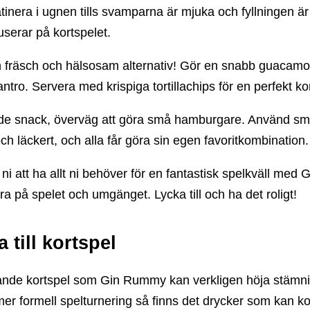
tinera i ugnen tills svamparna är mjuka och fyllningen är
serar på kortspelet.
 fräsch och hälsosam alternativ! Gör en snabb guacam
lantro. Servera med krispiga tortillachips för en perfekt 
e snack, överväg att göra små hamburgare. Använd små b
 och läckert, och alla får göra sin egen favoritkombination.
i att ha allt ni behöver för en fantastisk spelkväll me
ra på spelet och umgänget. Lycka till och ha det roligt!
till kortspel
ande kortspel som Gin Rummy kan verkligen höja stämni
r formell spelturnering så finns det drycker som kan ko