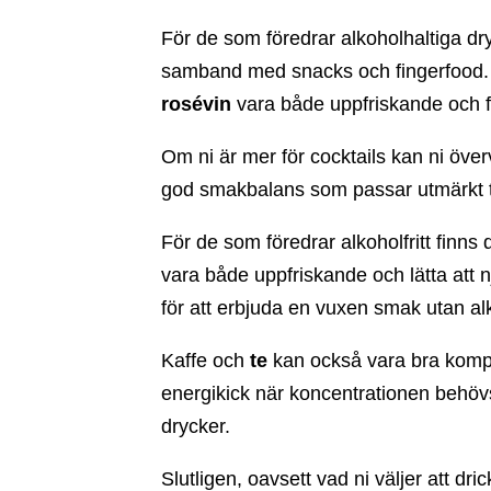
För de som föredrar alkoholhaltiga d
samband med snacks och fingerfood. Det
rosévin
vara både uppfriskande och fe
Om ni är mer för cocktails kan ni öve
god smakbalans som passar utmärkt ti
För de som föredrar alkoholfritt finn
vara både uppfriskande och lätta att 
för att erbjuda en vuxen smak utan al
Kaffe och
te
kan också vara bra kompl
energikick när koncentrationen behöv
drycker.
Slutligen, oavsett vad ni väljer att dr