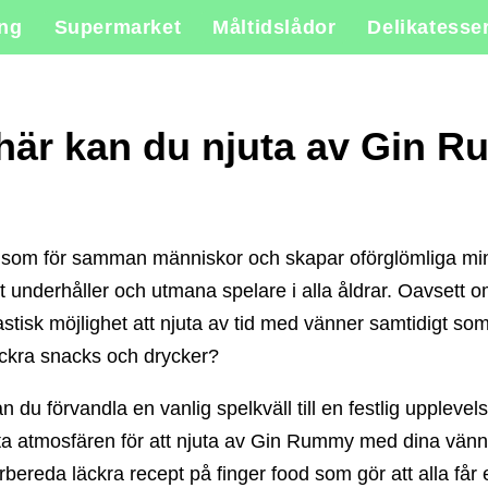
ing
Supermarket
Måltidslådor
Delikatesse
 här kan du njuta av Gin
vitet som för samman människor och skapar oförglömliga 
tt underhåller och utmana spelare i alla åldrar. Oavsett 
isk möjlighet att njuta av tid med vänner samtidigt som n
äckra snacks och drycker?
u förvandla en vanlig spelkväll till en festlig upplevels
ta atmosfären för att njuta av Gin Rummy med dina vänne
t förbereda läckra recept på finger food som gör att alla f