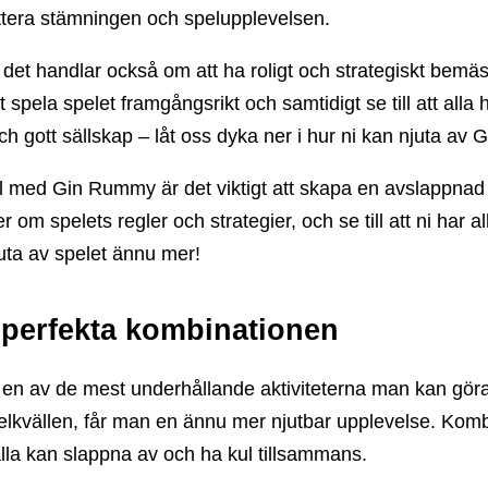
ttera stämningen och spelupplevelsen.
det handlar också om att ha roligt och strategiskt bemä
 spela spelet framgångsrikt och samtidigt se till att alla 
 och gott sällskap – låt oss dyka ner i hur ni kan njuta a
ll med Gin Rummy är det viktigt att skapa en avslappna
er om spelets regler och strategier, och se till att ni har a
uta av spelet ännu mer!
 perfekta kombinationen
 en av de mest underhållande aktiviteterna man kan gör
l spelkvällen, får man en ännu mer njutbar upplevelse. Ko
lla kan slappna av och ha kul tillsammans.