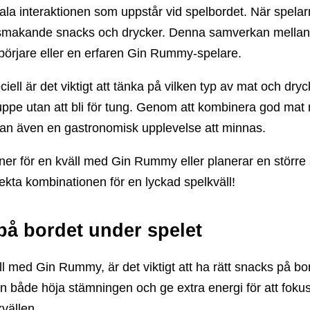
la interaktionen som uppstår vid spelbordet. När spelar
 välsmakande snacks och drycker. Denna samverkan mella
börjare eller en erfaren Gin Rummy-spelare.
iell är det viktigt att tänka på vilken typ av mat och dry
 uppe utan att bli för tung. Genom att kombinera god mat
utan även en gastronomisk upplevelse att minnas.
er för en kväll med Gin Rummy eller planerar en större s
ekta kombinationen för en lyckad spelkväll!
på bordet under spelet
 med Gin Rummy, är det viktigt att ha rätt snacks på bor
n både höja stämningen och ge extra energi för att foku
kvällen.