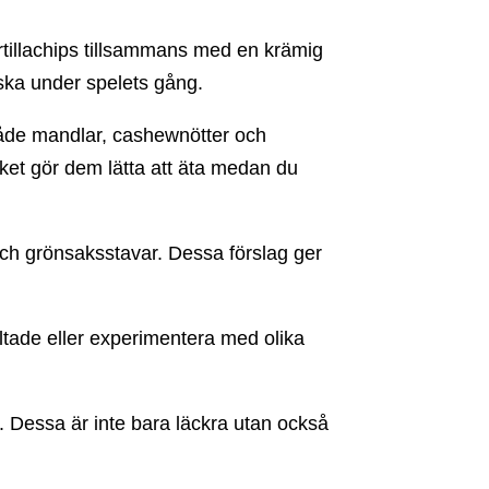
tortillachips tillsammans med en krämig
iska under spelets gång.
Både mandlar, cashewnötter och
ket gör dem lätta att äta medan du
ch grönsaksstavar. Dessa förslag ger
tade eller experimentera med olika
. Dessa är inte bara läckra utan också