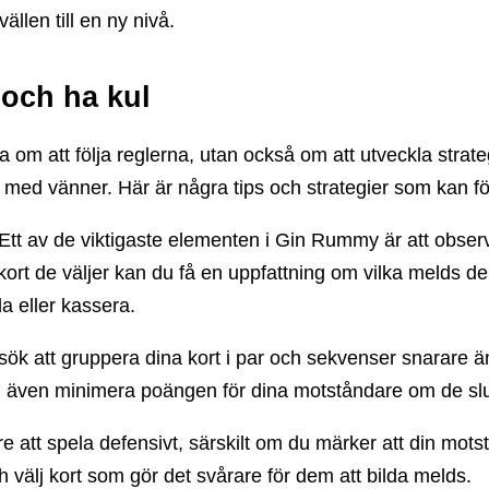
ällen till en ny nivå.
a och ha kul
om att följa reglerna, utan också om att utveckla strate
ns med vänner. Här är några tips och strategier som kan fö
Ett av de viktigaste elementen i Gin Rummy är att obser
ort de väljer kan du få en uppfattning om vilka melds de
la eller kassera.
ök att gruppera dina kort i par och sekvenser snarare ä
n även minimera poängen för dina motståndare om de slut
re att spela defensivt, särskilt om du märker att din mots
 välj kort som gör det svårare för dem att bilda melds.