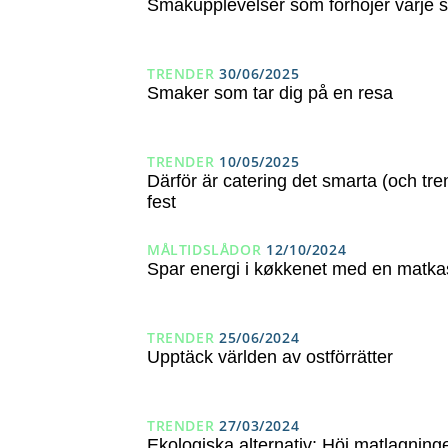
Smakupplevelser som förhöjer varje 
TRENDER
30/06/2025
Smaker som tar dig på en resa
TRENDER
10/05/2025
Därför är catering det smarta (och tren
fest
MÅLTIDSLÅDOR
12/10/2024
Spar energi i køkkenet med en matkas
TRENDER
25/06/2024
Upptäck världen av ostförrätter
TRENDER
27/03/2024
Ekologiska alternativ: Höj matlagninge