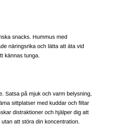
eganska snacks. Hummus med
 näringsrika och lätta att äta vid
att kännas tunga.
nde. Satsa på mjuk och varm belysning,
ma sittplatser med kuddar och filtar
nskar distraktioner och hjälper dig att
utan att störa din koncentration.