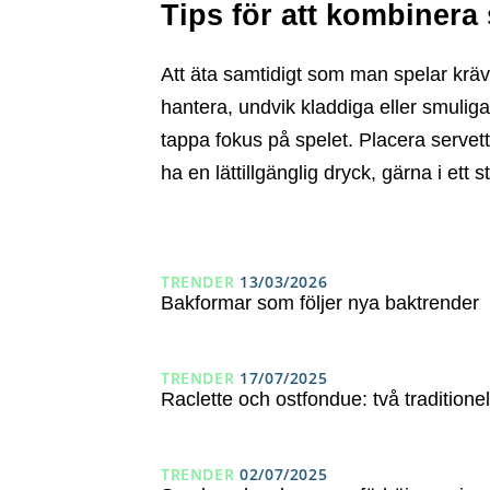
Tips för att kombinera
Att äta samtidigt som man spelar kräver
hantera, undvik kladdiga eller smuliga 
tappa fokus på spelet. Placera servett
ha en lättillgänglig dryck, gärna i ett s
TRENDER
13/03/2026
Bakformar som följer nya baktrender
TRENDER
17/07/2025
Raclette och ostfondue: två traditione
TRENDER
02/07/2025