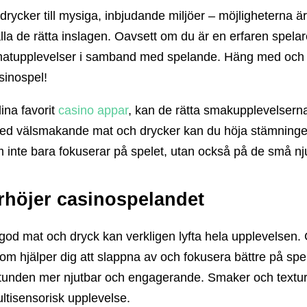
ycker till mysiga, inbjudande miljöer – möjligheterna är
a de rätta inslagen. Oavsett om du är en erfaren spelare 
 matupplevelser i samband med spelande. Häng med och få
sinospel!
dina favorit
casino appar
, kan de rätta smakupplevelserna 
ed välsmakande mat och drycker kan du höja stämningen 
inte bara fokuserar på spelet, utan också på de små njut
rhöjer casinospelandet
od mat och dryck kan verkligen lyfta hela upplevelsen. 
 hjälper dig att slappna av och fokusera bättre på spele
tunden mer njutbar och engagerande. Smaker och texture
ltisensorisk upplevelse.