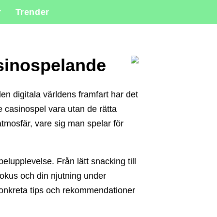
r
Trender
asinospelande
en digitala världens framfart har det
e casinospel vara utan de rätta
atmosfär, vare sig man spelar för
elupplevelse. Från lätt snacking till
fokus och din njutning under
 konkreta tips och rekommendationer