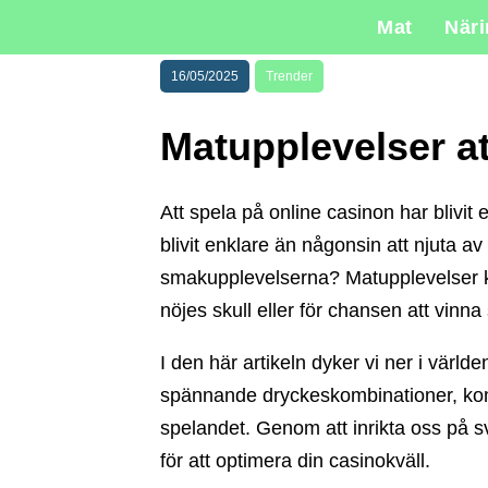
Mat
När
16/05/2025
Trender
Matupplevelser at
Att spela på online casinon har blivit
blivit enklare än någonsin att njuta 
smakupplevelserna? Matupplevelser kan 
nöjes skull eller för chansen att vinna 
I den här artikeln dyker vi ner i värld
spännande dryckeskombinationer, komme
spelandet. Genom att inrikta oss på s
för att optimera din casinokväll.