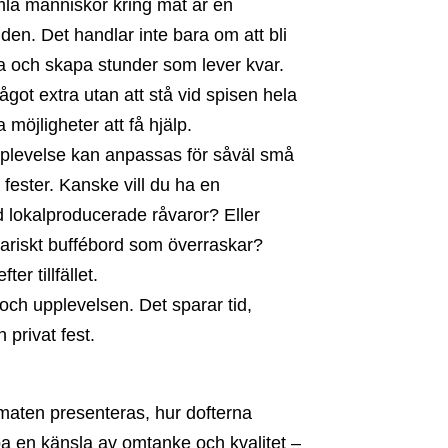
la människor kring mat är en
tiden. Det handlar inte bara om att bli
la och skapa stunder som lever kvar.
ågot extra utan att stå vid spisen hela
 möjligheter att få hjälp.
plevelse kan anpassas för såväl små
ester. Kanske vill du ha en
okalproducerade råvaror? Eller
etariskt buffébord som överraskar?
r tillfället.
 och upplevelsen. Det sparar tid,
 privat fest.
 maten presenteras, hur dofterna
a en känsla av omtanke och kvalitet –