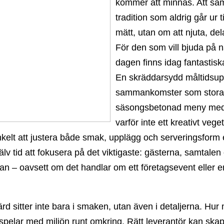
kommer att minnas. Att sam
tradition som aldrig går ur 
mätt, utan om att njuta, de
För den som vill bjuda på n
dagen finns idag fantastiska
En skräddarsydd måltidsup
sammankomster som stora f
säsongsbetonad meny med l
varför inte ett kreativt veg
elt att justera både smak, upplägg och serveringsform efte
älv tid att fokusera på det viktigaste: gästerna, samtalen
n – oavsett om det handlar om ett företagsevent eller en
rd sitter inte bara i smaken, utan även i detaljerna. Hur
pelar med miljön runt omkring. Rätt leverantör kan skap