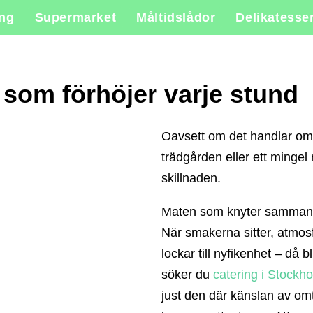
ing
Supermarket
Måltidslådor
Delikatesse
som förhöjer varje stund
Oavsett om det handlar om 
trädgården eller ett minge
skillnaden.
Maten som knyter samman
När smakerna sitter, atmosf
lockar till nyfikenhet – då bl
söker du
catering i Stockh
just den där känslan av om