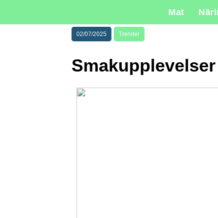
Mat
När
02/07/2025
Trender
Smakupplevelser 