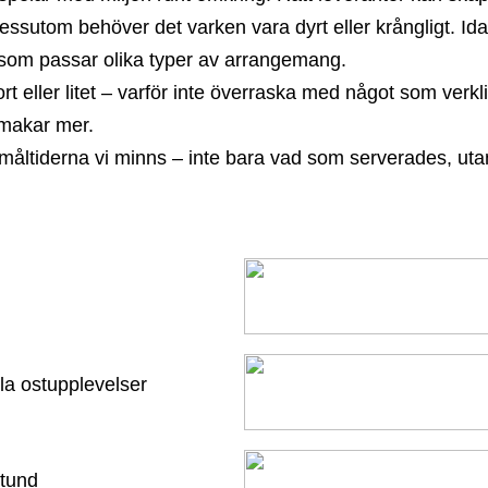
. Dessutom behöver det varken vara dyrt eller krångligt. Id
 som passar olika typer av arrangemang.
t eller litet – varför inte överraska med något som verk
makar mer.
r måltiderna vi minns – inte bara vad som serverades, utan
lla ostupplevelser
stund