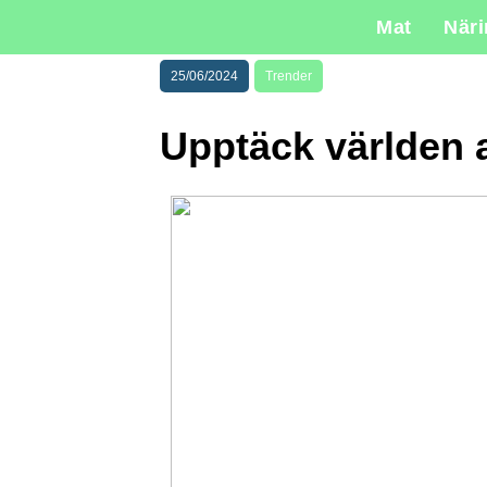
Mat
När
25/06/2024
Trender
Upptäck världen a