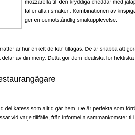
mozzarella till den kryddiga cheddar med jalap
faller alla i smaken. Kombinationen av krispiga
ger en oemotståndlig smakupplevelse.
ätter är hur enkelt de kan tillagas. De är snabba att göra,
a delar av din meny. Detta gör dem idealiska för hektiska
restaurangägare
ad delikatess som alltid går hem. De är perfekta som förr
ar vid varje tillfälle, från informella sammankomster till