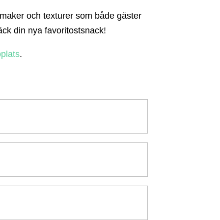
av smaker och texturer som både gäster
ck din nya favoritostsnack!
plats
.