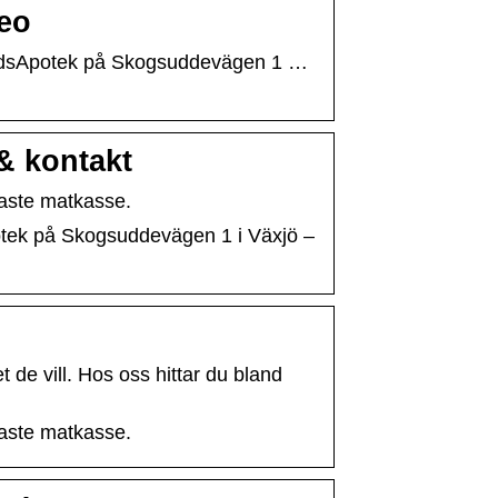
deo
 LloydsApotek på Skogsuddevägen 1 …
 & kontakt
igaste matkasse.
potek på Skogsuddevägen 1 i Växjö –
t de vill. Hos oss hittar du bland
igaste matkasse.