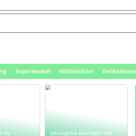
ing
Supermarket
Måltidslådor
Delikatesse
n av
Ekologiska alternativ: Höj