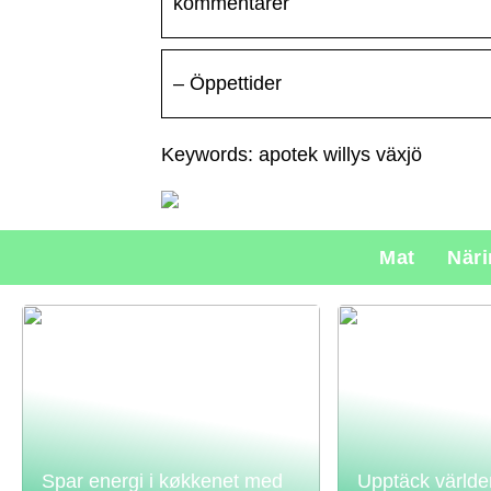
kommentarer
– Öppettider
Keywords: apotek willys växjö
Mat
När
Spar energi i køkkenet med
Upptäck världe