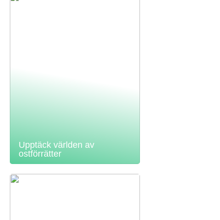
Upptäck världen av
ostförrätter