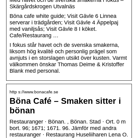
Med havet och de svenska smakerna i fokus –
Skärgårdskrogen Utvalnäs
Böna cafe white guide; Visit Gävle 6 Linnea
serverar i trädgården; Visit Gävle 4 Äppelpaj
med vaniljsås; Visit Gävle 8 I köket.
Cafe/Restaurang …
I fokus står havet och de svenska smakerna,
liksom hög kvalité och personlig prägel som
avnjuts i en storslagen utsikt över kusten. Varmt
välkommen önskar Thomas Deime & Kristoffer
Blank med personal.
http s://www.bonacafe.se
Böna Café – Smaken sitter i
bönan
Restauranger · Bönan. , Bönan. Stad · Ort. 0 m
bort. 96; 1671; 1671. 96. Jämför med andra
restauranger · Restaurang Huseliiharen Lena O.