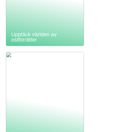
Upptäck världen av
ostförrätter