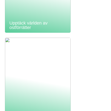
Upptäck världen av
ostförrätter