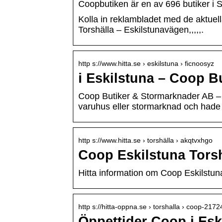
Coopbutiken är en av 696 butiker i S
Kolla in reklambladet med de aktuel
Torshälla – Eskilstunavägen,,,,,.
http s://www.hitta.se › eskilstuna › ficnoosyz
i Eskilstuna – Coop B
Coop Butiker & Stormarknader AB – 
varuhus eller stormarknad och had
http s://www.hitta.se › torshälla › akqtvxhgo
Coop Eskilstuna Tors
Hitta information om Coop Eskilstu
http s://hitta-oppna.se › torshalla › coop-2172
Öppettider Coop i Esk