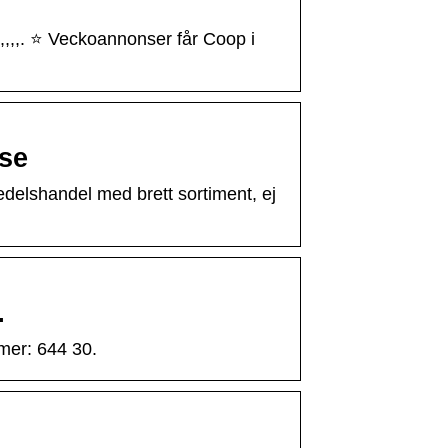
,,,,. ⭐ Veckoannonser får Coop i
.se
elshandel med brett sortiment, ej
…
mer: 644 30.