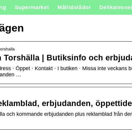
ing
Supermarket
Måltidslådor
Delikatesse
vägen
orshalla
Torshälla | Butiksinfo och erbju
ess · Öppet · Kontakt · I butiken · Missa inte veckans 
udanden …
reklamblad, erbjudanden, öppettide
uella och kommande erbjudanden plus reklamblad från de