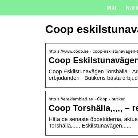
Mat
När
Coop eskilstuna
http s://www.coop.se › coop-eskilstunavagen-t
Coop Eskilstunavägen 
Coop Eskilstunavägen Torshälla · Adr
erbjudanden · Butikens bästa erbj
http s://ereklamblad.se › Coop › butiker
Coop Torshälla,,,,, – 
Hitta de senaste öppettiderna, akt
Torshälla,,,,,, Eskilstunavägen,,,,,.