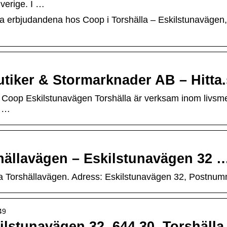
verige. I …
la erbjudandena hos Coop i Torshälla – Eskilstunavägen,
utiker & Stormarknader AB – Hitta
Coop Eskilstunavägen Torshälla är verksam inom livsmed
e …
hällavägen – Eskilstunavägen 32 
na Torshällavägen. Adress: Eskilstunavägen 32, Postnum
49
ilstunavägen 32, 644 30, Torshälla