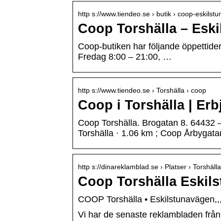
http s://www.tiendeo.se › butik › coop-eskilst
Coop Torshälla – Eski
Coop-butiken har följande öppettide
Fredag 8:00 – 21:00, …
http s://www.tiendeo.se › Torshälla › coop
Coop i Torshälla | E
Coop Torshälla. Brogatan 8. 64432 –
Torshälla · 1.06 km ; Coop Årbygat
http s://dinareklamblad.se › Platser › Torshäll
Coop Torshälla Eskil
COOP Torshälla • Eskilstunavägen,,,,
Vi har de senaste reklambladen från