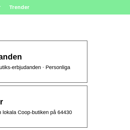
r
Trender
danden
butiks-erbjudanden · Personliga
r
n lokala Coop-butiken på 64430