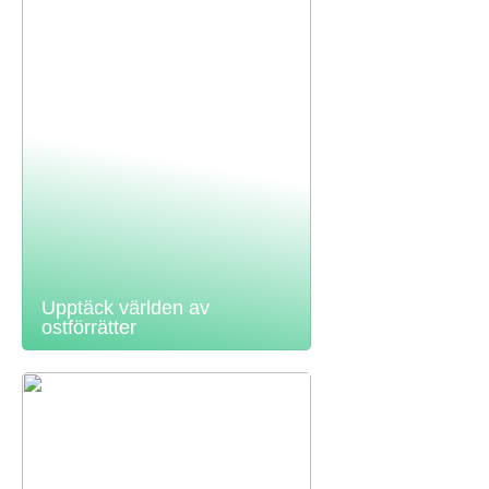
Upptäck världen av
ostförrätter