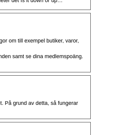
eter det Is it down or up…
or om till exempel butiker, varor,
judanden samt se dina medlemspoäng.
. På grund av detta, så fungerar