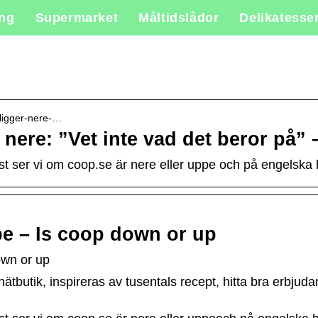
ing
Supermarket
Måltidslådor
Delikatesse
-ligger-nere-…
nere: ”Vet inte vad det beror på”
t ser vi om coop.se är nere eller uppe och på engelska 
pe – Is coop down or up
own or up
nätbutik, inspireras av tusentals recept, hitta bra erb