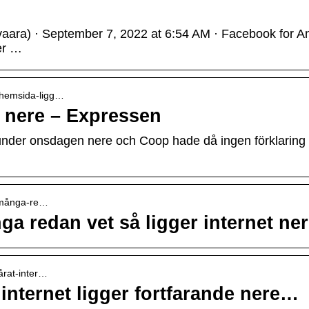
ra) · September 7, 2022 at 6:54 AM · Facebook for Andro
er …
-hemsida-ligg…
 nere – Expressen
er onsdagen nere och Coop hade då ingen förklaring till
m-många-re…
a redan vet så ligger internet ne
årat-inter…
 internet ligger fortfarande nere…