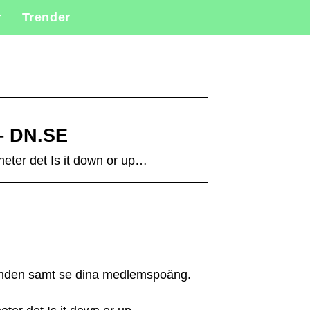
r
Trender
 – DN.SE
heter det Is it down or up…
judanden samt se dina medlemspoäng.