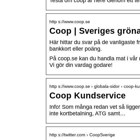
Testa om coop är nere Genom ett tes
http s://www.coop.se
Coop | Sveriges grön
Här hittar du svar på de vanligaste f
bankkort eller poäng.
På coop.se kan du handla mat i vår 
Vi gör din vardag godare!
http s://www.coop.se › globala-sidor › coop-k
Coop Kundservice
Info! Som många redan vet så ligger
inte kortbetalning, ATG samt…
http s://twitter.com › CoopSverige