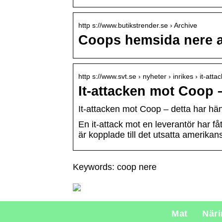
http s://www.butikstrender.se › Archive
Coops hemsida nere av
http s://www.svt.se › nyheter › inrikes › it-at
It-attacken mot Coop 
It-attacken mot Coop – detta har hä
En it-attack mot en leverantör har 
är kopplade till det utsatta amerikan
Keywords: coop nere
Mat
När