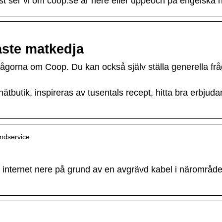
t ser vi om coop.se är nere eller uppeoch på engelska h
aste matkedja
rågorna om Coop. Du kan också själv ställa generella fråg
nätbutik, inspireras av tusentals recept, hitta bra erb
undservice
 internet nere på grund av en avgrävd kabel i närområdet