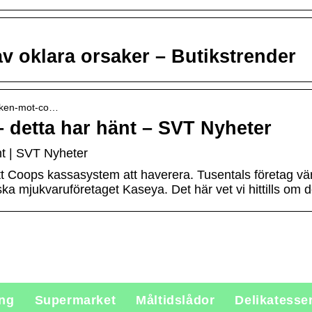
 oklara orsaker – Butikstrender
tacken-mot-co…
– detta har hänt – SVT Nyheter
nt | SVT Nyheter
fått Coops kassasystem att haverera. Tusentals företag 
ska mjukvaruföretaget Kaseya. Det här vet vi hittills om 
ing
Supermarket
Måltidslådor
Delikatesse