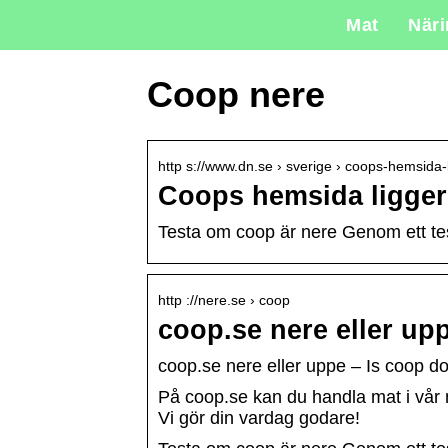
Mat
När
Coop nere
http s://www.dn.se › sverige › coops-hemsida
Coops hemsida ligger 
Testa om coop är nere Genom ett tes
http ://nere.se › coop
coop.se nere eller up
coop.se nere eller uppe – Is coop d
På coop.se kan du handla mat i vår 
Vi gör din vardag godare!