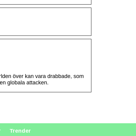
världen över kan vara drabbade, som
den globala attacken.
r
Trender