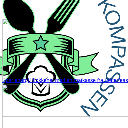
Spar energi i køkkenet med en matkasse fra Betterfeas