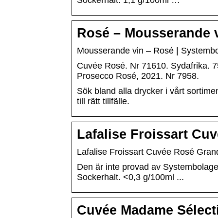
Sockerhalt. 1,1 g/100ml …
Rosé – Mousserande v
Mousserande vin – Rosé | Systembo
Cuvée Rosé. Nr 71610. Sydafrika. 75
Prosecco Rosé, 2021. Nr 7958.
Sök bland alla drycker i vårt sortiment
till rätt tillfälle.
Lafalise Froissart C
Lafalise Froissart Cuvée Rosé Gran
Den är inte provad av Systembolaget 
Sockerhalt. <0,3 g/100ml ...
Cuvée Madame Sélecti