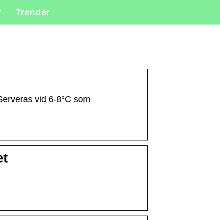
r
Trender
Serveras vid 6-8°C som
et