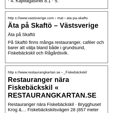
· 4. KajMagasinet 8.1 · 5.
http s://www.vastsverige.com › mat › ata-pa-skafto
Äta på Skaftö – Västsverige
Äta på Skaftö
På Skaftö finns många restauranger, caféer och
barer att välja bland både i grundsund,
Fiskebäckskil och Rågårdsvik.
http s://www.restaurangkartan.se › _Fiskebäckskil
Restauranger nära
Fiskebäckskil «
RESTAURANGKARTAN.SE
Restauranger nära Fiskebäckskil · Brygghuset
Krog &… Fiskebäckskilsvägen 28 (857 meter