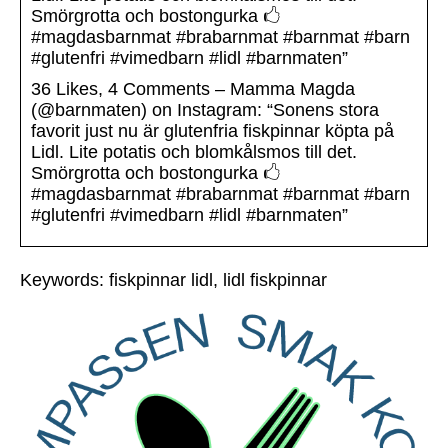
Smörgrotta och bostongurka 🖒
#magdasbarnmat #brabarnmat #barnmat #barn
#glutenfri #vimedbarn #lidl #barnmaten”
36 Likes, 4 Comments – Mamma Magda
(@barnmaten) on Instagram: “Sonens stora
favorit just nu är glutenfria fiskpinnar köpta på
Lidl. Lite potatis och blomkålsmos till det.
Smörgrotta och bostongurka 🖒
#magdasbarnmat #brabarnmat #barnmat #barn
#glutenfri #vimedbarn #lidl #barnmaten”
Keywords: fiskpinnar lidl, lidl fiskpinnar