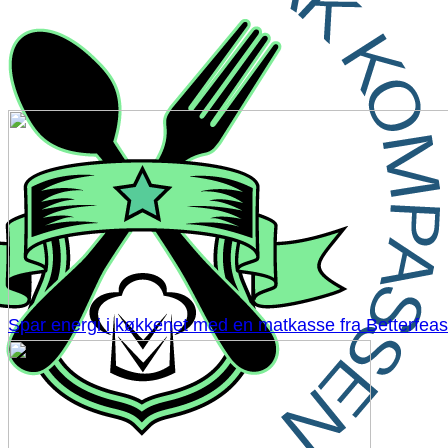
Spar energi i køkkenet med en matkasse fra Betterfeas