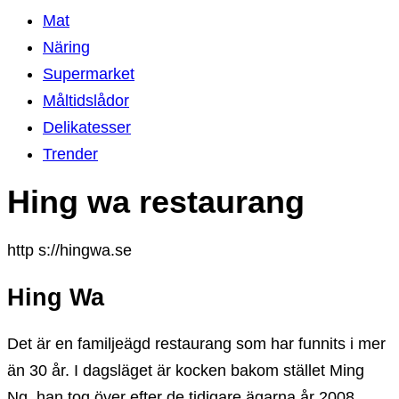
Mat
Näring
Supermarket
Måltidslådor
Delikatesser
Trender
Hing wa restaurang
http s://hingwa.se
Hing Wa
Det är en familjeägd restaurang som har funnits i mer
än 30 år. I dagsläget är kocken bakom stället Ming
Ng, han tog över efter de tidigare ägarna år 2008.