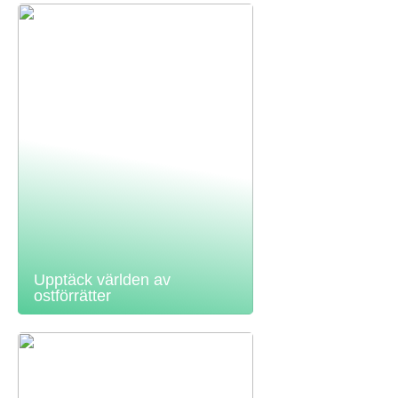
Upptäck världen av
ostförrätter