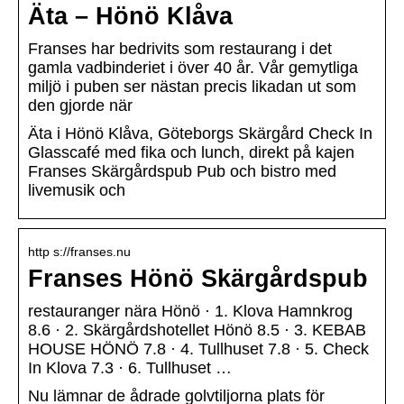
Äta – Hönö Klåva
Franses har bedrivits som restaurang i det
gamla vadbinderiet i över 40 år. Vår gemytliga
miljö i puben ser nästan precis likadan ut som
den gjorde när
Äta i Hönö Klåva, Göteborgs Skärgård Check In
Glasscafé med fika och lunch, direkt på kajen
Franses Skärgårdspub Pub och bistro med
livemusik och
http s://franses.nu
Franses Hönö Skärgårdspub
restauranger nära Hönö · 1. Klova Hamnkrog
8.6 · 2. Skärgårdshotellet Hönö 8.5 · 3. KEBAB
HOUSE HÖNÖ 7.8 · 4. Tullhuset 7.8 · 5. Check
In Klova 7.3 · 6. Tullhuset …
Nu lämnar de ådrade golvtiljorna plats för