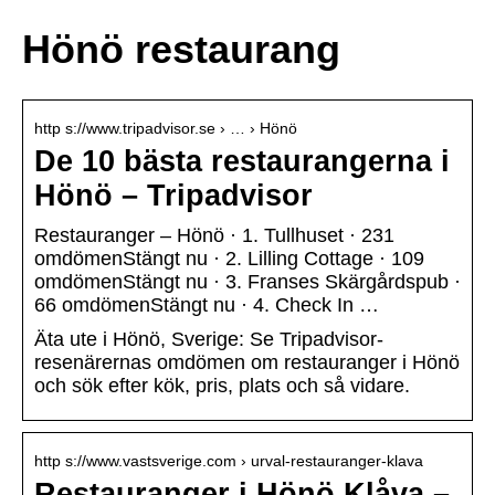
Hönö restaurang
http s://www.tripadvisor.se › … › Hönö
De 10 bästa restaurangerna i
Hönö – Tripadvisor
Restauranger – Hönö · 1. Tullhuset · 231
omdömenStängt nu · 2. Lilling Cottage · 109
omdömenStängt nu · 3. Franses Skärgårdspub ·
66 omdömenStängt nu · 4. Check In …
Äta ute i Hönö, Sverige: Se Tripadvisor-
resenärernas omdömen om restauranger i Hönö
och sök efter kök, pris, plats och så vidare.
http s://www.vastsverige.com › urval-restauranger-klava
Restauranger i Hönö Klåva –