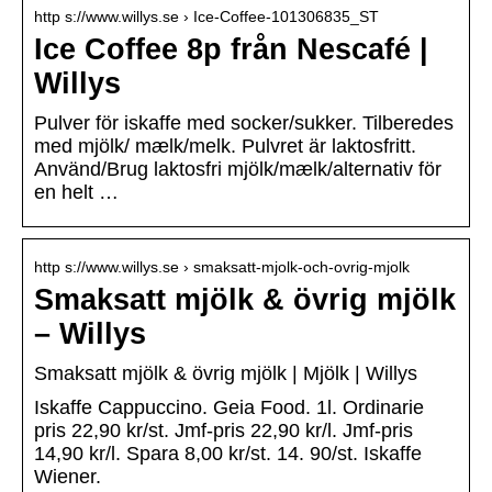
http s://www.willys.se › Ice-Coffee-101306835_ST
Ice Coffee 8p från Nescafé |
Willys
Pulver för iskaffe med socker/sukker. Tilberedes
med mjölk/ mælk/melk. Pulvret är laktosfritt.
Använd/Brug laktosfri mjölk/mælk/alternativ för
en helt …
http s://www.willys.se › smaksatt-mjolk-och-ovrig-mjolk
Smaksatt mjölk & övrig mjölk
– Willys
Smaksatt mjölk & övrig mjölk | Mjölk | Willys
Iskaffe Cappuccino. Geia Food. 1l. Ordinarie
pris 22,90 kr/st. Jmf-pris 22,90 kr/l. Jmf-pris
14,90 kr/l. Spara 8,00 kr/st. 14. 90/st. Iskaffe
Wiener.