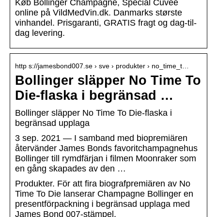
Køb Bollinger Champagne, Special Cuvee
online på VildMedVin.dk. Danmarks største
vinhandel. Prisgaranti, GRATIS fragt og dag-til-
dag levering.
http s://jamesbond007.se › sve › produkter › no_time_t…
Bollinger släpper No Time To
Die-flaska i begränsad …
Bollinger släpper No Time To Die-flaska i
begränsad upplaga
3 sep. 2021 — I samband med biopremiären
återvänder James Bonds favoritchampagnehus
Bollinger till rymdfärjan i filmen Moonraker som
en gång skapades av den …
Produkter. För att fira biografpremiären av No
Time To Die lanserar Champagne Bollinger en
presentförpackning i begränsad upplaga med
James Bond 007-stämpel.