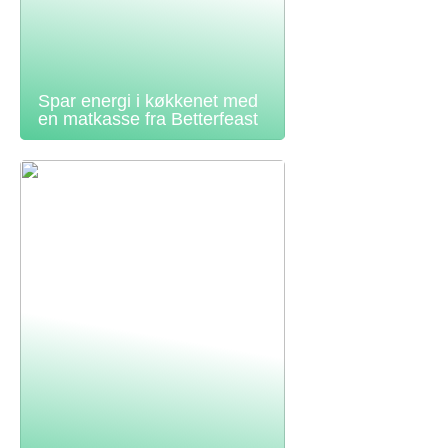
Spar energi i køkkenet med
en matkasse fra Betterfeast