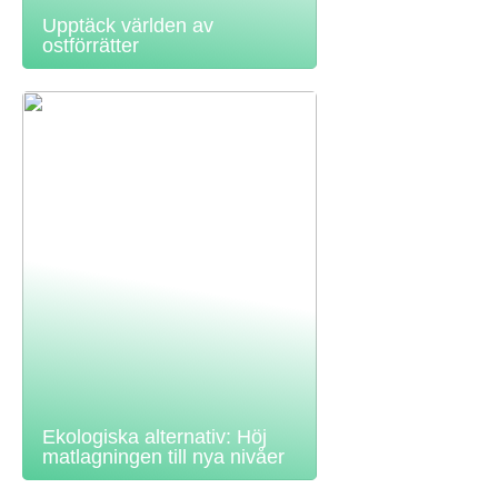
Upptäck världen av
ostförrätter
Ekologiska alternativ: Höj
matlagningen till nya nivåer