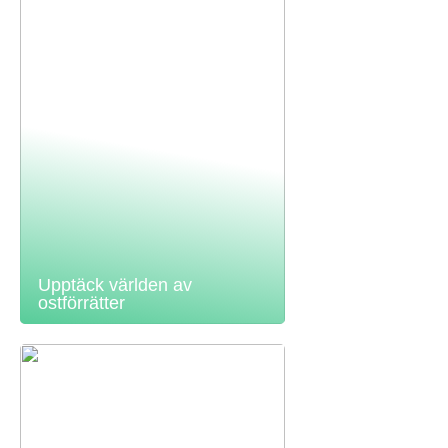
Upptäck världen av
ostförrätter