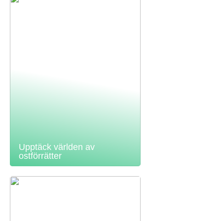
Upptäck världen av
ostförrätter