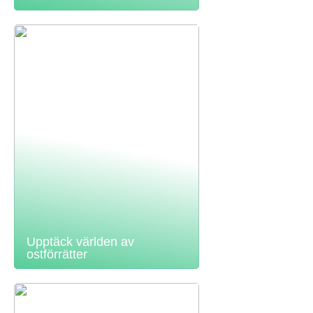
Upptäck världen av
ostförrätter