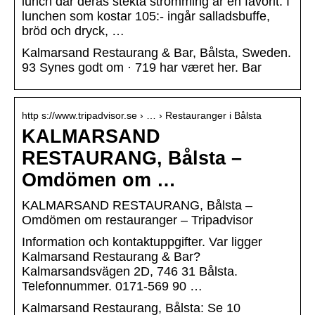
lunch där deras stekta strömming är en favorit. I
lunchen som kostar 105:- ingår salladsbuffe,
bröd och dryck, …
Kalmarsand Restaurang & Bar, Bålsta, Sweden.
93 Synes godt om · 719 har været her. Bar
http s://www.tripadvisor.se › … › Restauranger i Bålsta
KALMARSAND
RESTAURANG, Bålsta –
Omdömen om …
KALMARSAND RESTAURANG, Bålsta –
Omdömen om restauranger – Tripadvisor
Information och kontaktuppgifter. Var ligger
Kalmarsand Restaurang & Bar?
Kalmarsandsvägen 2D, 746 31 Bålsta.
Telefonnummer. 0171-569 90 …
Kalmarsand Restaurang, Bålsta: Se 10