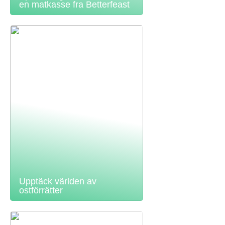
en matkasse fra Betterfeast
Upptäck världen av
ostförrätter