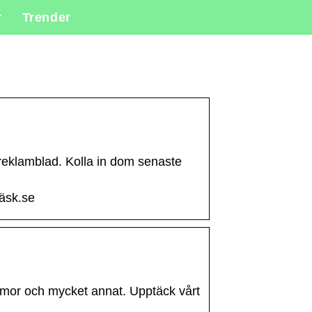
r
Trender
reklamblad. Kolla in dom senaste
läsk.se
lommor och mycket annat. Upptäck vårt