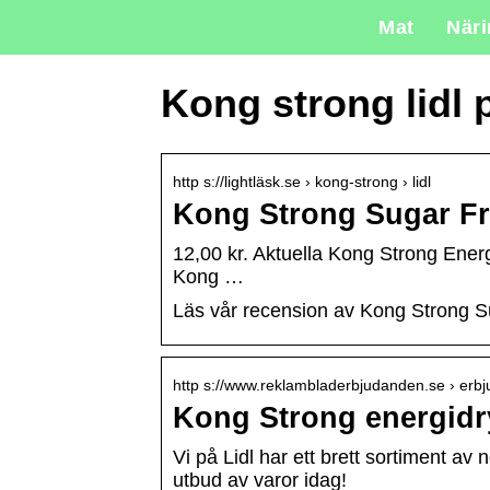
Mat
När
Kong strong lidl 
http s://lightläsk.se › kong-strong › lidl
Kong Strong Sugar Fre
12,00 kr. Aktuella Kong Strong Ener
Kong …
Läs vår recension av Kong Strong Sug
http s://www.reklambladerbjudanden.se › erb
Kong Strong energidr
Vi på Lidl har ett brett sortiment a
utbud av varor idag!