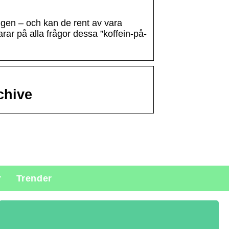
igen – och kan de rent av vara
ar på alla frågor dessa ”koffein-på-
chive
r
Trender