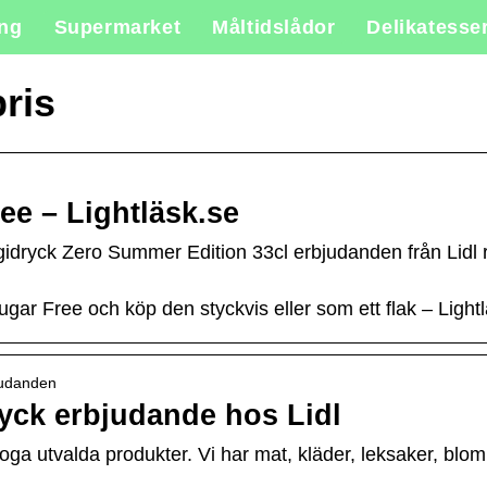
ing
Supermarket
Måltidslådor
Delikatesse
pris
e – Lightläsk.se
gidryck Zero Summer Edition 33cl erbjudanden från Lidl 
ar Free och köp den styckvis eller som ett flak – Light
judanden
yck erbjudande hos Lidl
v noga utvalda produkter. Vi har mat, kläder, leksaker, b