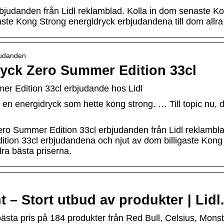
bjudanden från Lidl reklamblad. Kolla in dom senaste K
ste Kong Strong energidryck erbjudandena till dom allra
judanden
yck Zero Summer Edition 33cl
r Edition 33cl erbjudande hos Lidl
en energidryck som hette kong strong. … Till topic nu, den 
ero Summer Edition 33cl erbjudanden från Lidl reklambl
tion 33cl erbjudandena och njut av dom billigaste Kon
lra bästa priserna.
 – Stort utbud av produkter | Lidl
bästa pris på 184 produkter från Red Bull, Celsius, Monst