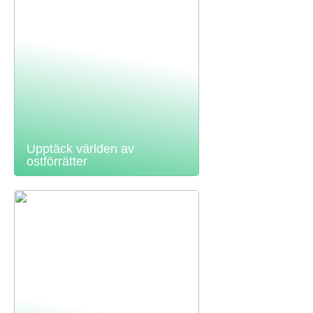
Upptäck världen av
ostförrätter