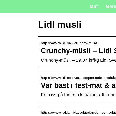
Mat
När
Lidl musli
http s://www.lidl.se › crunchy-muesli
Crunchy-müsli – Lidl 
Crunchy-müsli – 29,87 kr/kg Lidl Sve
http s://www.lidl.se › vara-topptestade-produk
Vår bäst i test-mat & 
För oss på Lidl är det viktigt att kunn
http s://www.reklambladerbjudanden.se › erb