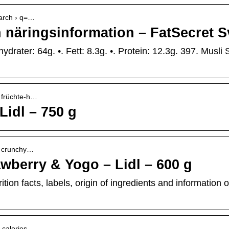
search › q=…
h näringsinformation – FatSecret S
lhydrater: 64g. •. Fett: 8.3g. •. Protein: 12.3g. 397. Musli S
› früchte-h…
Lidl – 750 g
 › crunchy…
wberry & Yogo – Lidl – 600 g
trition facts, labels, origin of ingredients and informatio
-calories