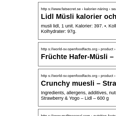
http s://www.fatsecret.se › kalorier-näring › 
Lidl Müsli kalorier oc
musli lidl, 1 unit. Kalorier: 397. •. Ko
Kolhydrater: 97g.
http s://world-sv.openfoodfacts.org › product 
Früchte Hafer-Müsli – 
http s://world-sv.openfoodfacts.org › product
Crunchy muesli – Stra
Ingredients, allergens, additives, nu
Strawberry & Yogo – Lidl – 600 g
http s://www.myfitnesspal.com › nutrition-facts