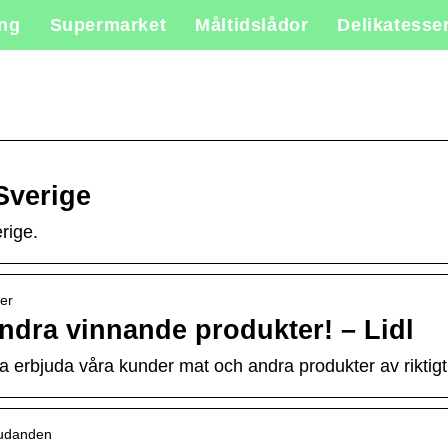
ing
Supermarket
Måltidslådor
Delikatesse
Sverige
rige.
ter
andra vinnande produkter! – Lidl
a erbjuda våra kunder mat och andra produkter av riktigt hög
judanden