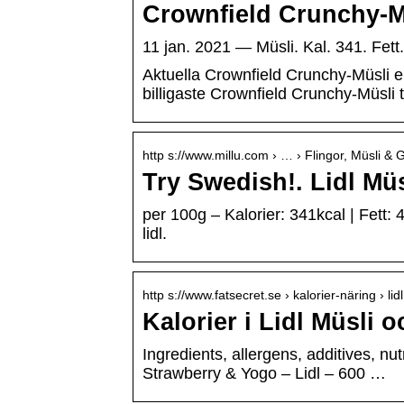
Crownfield Crunchy-M
11 jan. 2021 — Müsli. Kal. 341. Fett.
Aktuella Crownfield Crunchy-Müsli erb
billigaste Crownfield Crunchy-Müsli ti
http s://www.millu.com › … › Flingor, Müsli & 
Try Swedish!. Lidl Müs
per 100g – Kalorier: 341kcal | Fett: 4
lidl.
http s://www.fatsecret.se › kalorier-näring › lidl
Kalorier i Lidl Müsli 
Ingredients, allergens, additives, nu
Strawberry & Yogo – Lidl – 600 …