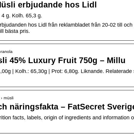
üsli erbjudande hos Lidl
 4 g. Kolh. 65,3 g.
judanden hos Lidl från reklambladet från 20-02 till och m
ll bästa pris.
Granola
li 45% Luxury Fruit 750g – Millu
,00g | Kolh.: 65,30g | Prot: 6,80g. Liknande. Relaterade sö
 › müsli
och näringsfakta – FatSecret Sverig
trition facts, labels, origin of ingredients and informatio