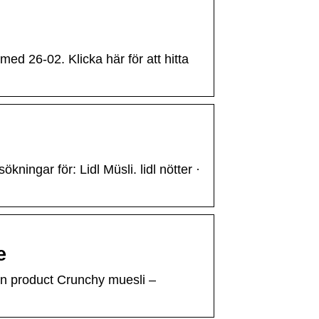
ed 26-02. Klicka här för att hitta
kningar för: Lidl Müsli. lidl nötter ·
e
n on product Crunchy muesli –