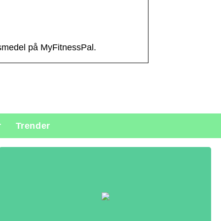
ivsmedel på MyFitnessPal.
r
Trender