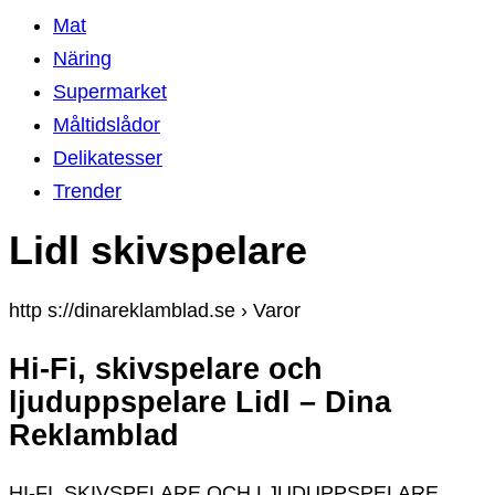
Mat
Näring
Supermarket
Måltidslådor
Delikatesser
Trender
Lidl skivspelare
http s://dinareklamblad.se › Varor
Hi-Fi, skivspelare och
ljuduppspelare Lidl – Dina
Reklamblad
HI-FI, SKIVSPELARE OCH LJUDUPPSPELARE