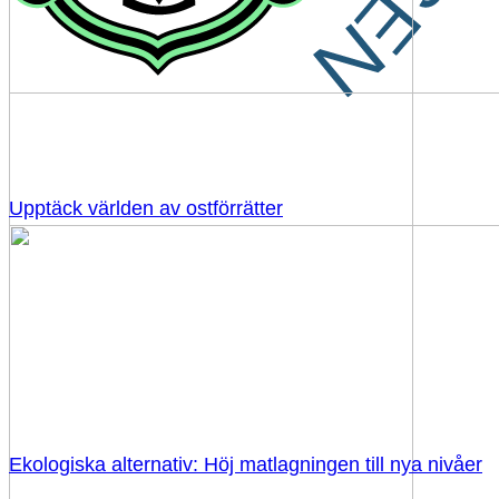
Upptäck världen av ostförrätter
Ekologiska alternativ: Höj matlagningen till nya nivåer