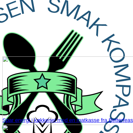
Spar energi i køkkenet med en matkasse fra Betterfeas