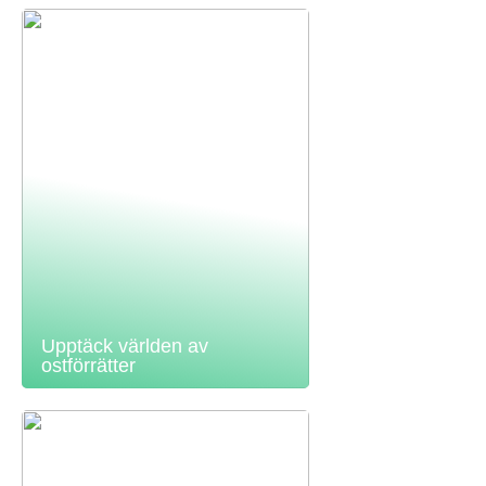
Upptäck världen av
ostförrätter