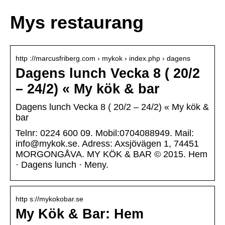
Mys restaurang
http ://marcusfriberg.com › mykok › index.php › dagens
Dagens lunch Vecka 8 ( 20/2
– 24/2) « My kök & bar
Dagens lunch Vecka 8 ( 20/2 – 24/2) « My kök &
bar
Telnr: 0224 600 09. Mobil:0704088949. Mail:
info@mykok.se. Adress: Axsjövägen 1, 74451
MORGONGÅVA. MY KÖK & BAR © 2015. Hem
· Dagens lunch · Meny.
http s://mykokobar.se
My Kök & Bar: Hem