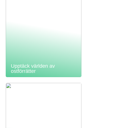
Upptäck världen av
ostförrätter