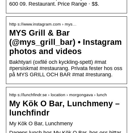
600 09. Restaurant. Price Range · $$.
http s://www.instagram.com › mys…
MYS Grill & Bar
(@mys_grill_bar) • Instagram
photos and videos
Bakhtyari (oxfilé och kyckling-spett) #mat
#persiskmat #restaurang. Privata fester hos oss
på MYS GRILL OCH BAR #mat #resturang.
http s://lunchfindr.se › location › morgongava › lunch
My Kök O Bar, Lunchmeny –
lunchfindr
My Kök O Bar, Lunchmeny
Dagens lunch hos My Kök O Bar, hos oss hittar