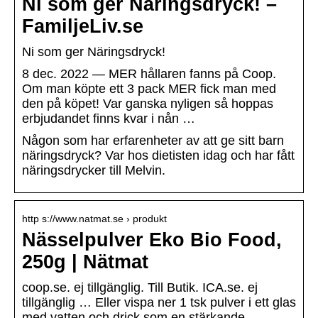
Ni som ger Näringsdryck! –
FamiljeLiv.se
Ni som ger Näringsdryck!
8 dec. 2022 — MER hållaren fanns på Coop.
Om man köpte ett 3 pack MER fick man med
den på köpet! Var ganska nyligen så hoppas
erbjudandet finns kvar i nån …
Någon som har erfarenheter av att ge sitt barn
näringsdryck? Var hos dietisten idag och har fått
näringsdrycker till Melvin.
http s://www.natmat.se › produkt
Nässelpulver Eko Bio Food,
250g | Nätmat
coop.se. ej tillgänglig. Till Butik. ICA.se. ej
tillgänglig … Eller vispa ner 1 tsk pulver i ett glas
med vatten och drick som en stärkande