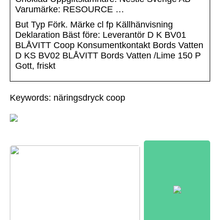
Varumärke: RESOURCE …
But Typ Förk. Märke cl fp Källhänvisning
Deklaration Bäst före: Leverantör D K BV01
BLÅVITT Coop Konsumentkontakt Bords Vatten
D KS BV02 BLÅVITT Bords Vatten /Lime 150 P
Gott, friskt
Keywords: näringsdryck coop