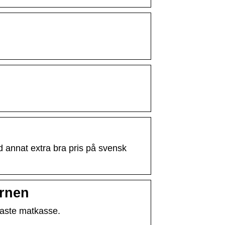
d annat extra bra pris på svensk
örnen
igaste matkasse.