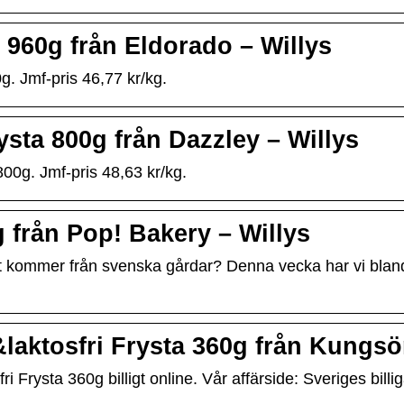
960g från Eldorado – Willys
. Jmf-pris 46,77 kr/kg.
sta 800g från Dazzley – Willys
0g. Jmf-pris 48,63 kr/kg.
från Pop! Bakery – Willys
rant kommer från svenska gårdar? Denna vecka har vi blan
laktosfri Frysta 360g från Kungs
 Frysta 360g billigt online. Vår affärside: Sveriges bill