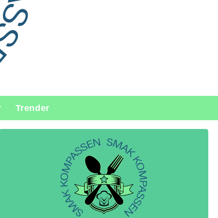
r
Trender