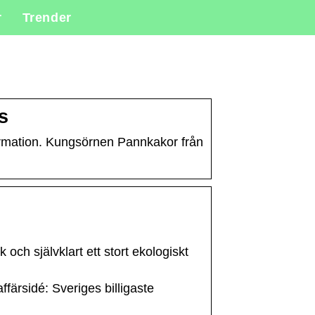
r
Trender
s
formation. Kungsörnen Pannkakor från
 och självklart ett stort ekologiskt
ffärsidé: Sveriges billigaste