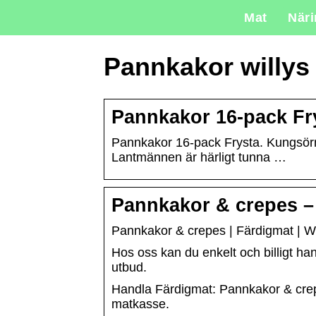
Mat
När
Pannkakor willys
Pannkakor 16-pack Fr
Pannkakor 16-pack Frysta. Kungsörne
Lantmännen är härligt tunna …
Pannkakor & crepes –
Pannkakor & crepes | Färdigmat | Wi
Hos oss kan du enkelt och billigt hand
utbud.
Handla Färdigmat: Pannkakor & crepes 
matkasse.