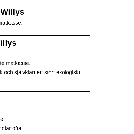
Willys
 matkasse.
illys
ste matkasse.
 och självklart ett stort ekologiskt
e.
dlar ofta.