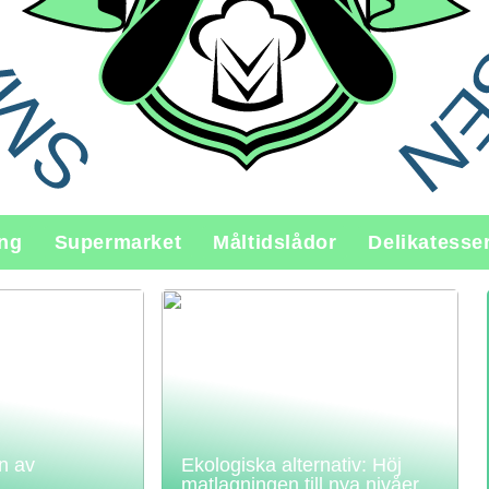
ing
Supermarket
Måltidslådor
Delikatesse
n av
Ekologiska alternativ: Höj
matlagningen till nya nivåer