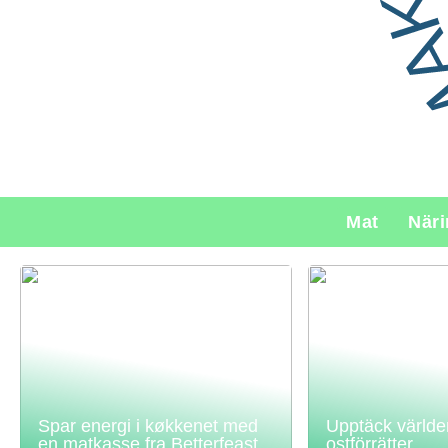
Mat
När
Spar energi i køkkenet med
Upptäck världe
en matkasse fra Betterfeast
ostförrätter