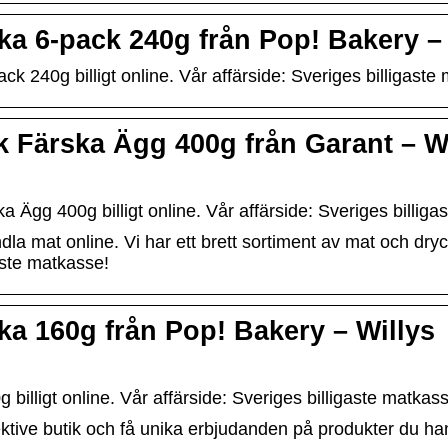
a 6-pack 240g från Pop! Bakery – 
240g billigt online. Vår affärside: Sveriges billigaste
 Färska Ägg 400g från Garant – W
Ägg 400g billigt online. Vår affärside: Sveriges billiga
la mat online. Vi har ett brett sortiment av mat och dryck
aste matkasse!
a 160g från Pop! Bakery – Willys
lligt online. Vår affärside: Sveriges billigaste matkass
tive butik och få unika erbjudanden på produkter du han