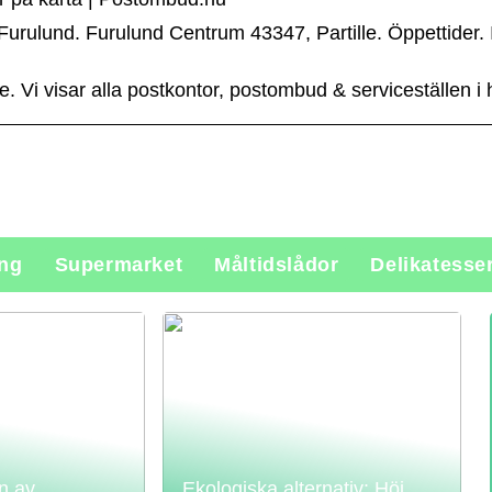
urulund. Furulund Centrum 43347, Partille. Öppettider. Id
e. Vi visar alla postkontor, postombud & serviceställen i 
ing
Supermarket
Måltidslådor
Delikatesse
n av
Ekologiska alternativ: Höj