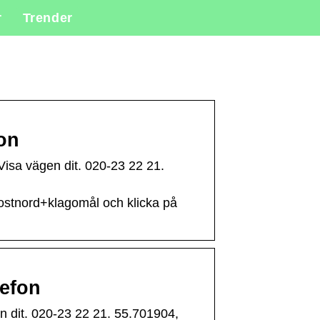
r
Trender
on
isa vägen dit. 020-23 22 21.
=postnord+klagomål och klicka på
lefon
 dit. 020-23 22 21. 55.701904,