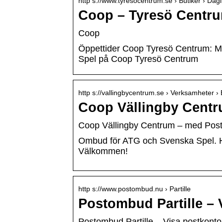
http s://www.tyresocentrum.se › Butiker › Dagl
Coop – Tyresö Centr
Coop
Öppettider Coop Tyresö Centrum: Må
Spel på Coop Tyresö Centrum
http s://vallingbycentrum.se › Verksamheter › 
Coop Vällingby Cent
Coop Vällingby Centrum – med Post
Ombud för ATG och Svenska Spel. Hä
Välkommen!
http s://www.postombud.nu › Partille
Postombud Partille – 
Postombud Partille – Visa postkonto