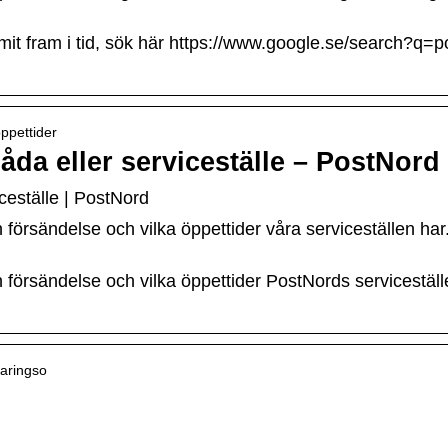
ommit fram i tid, sök här https://www.google.se/search?q
oppettider
åda eller serviceställe – PostNord
iceställe | PostNord
försändelse och vilka öppettider våra serviceställen har.
 försändelse och vilka öppettider PostNords serviceställ
faringso