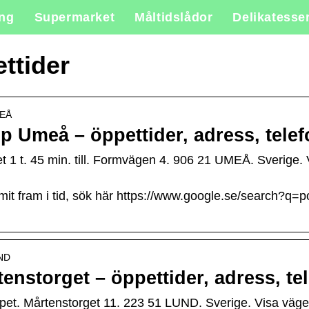
ing
Supermarket
Måltidslådor
Delikatesse
ttider
MEÅ
 Umeå – öppettider, adress, telef
 t. 45 min. till. Formvägen 4. 906 21 UMEÅ. Sverige. V
ommit fram i tid, sök här https://www.google.se/search?q
UND
storget – öppettider, adress, te
t. Mårtenstorget 11. 223 51 LUND. Sverige. Visa vägen