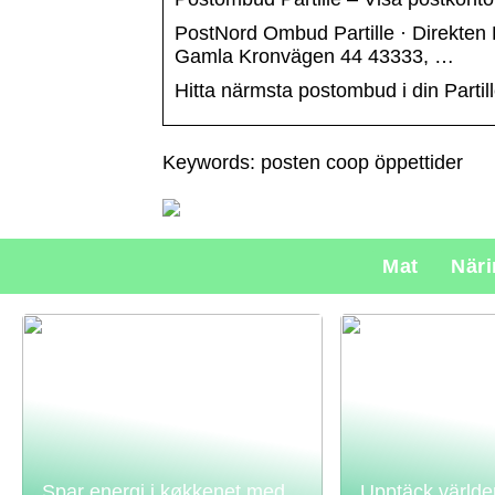
PostNord Ombud Partille · Direkten F
Gamla Kronvägen 44 43333, …
Hitta närmsta postombud i din Partill
Keywords: posten coop öppettider
Mat
När
Spar energi i køkkenet med
Upptäck världe