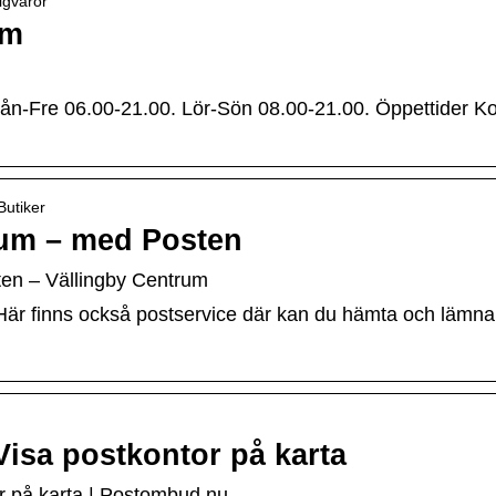
igvaror
um
n-Fre 06.00-21.00. Lör-Sön 08.00-21.00. Öppettider Kon
Butiker
rum – med Posten
en – Vällingby Centrum
r finns också postservice där kan du hämta och lämna
Visa postkontor på karta
r på karta | Postombud.nu