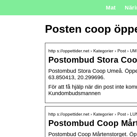
Mat
När
Posten coop öppe
http s://oppettider.net › Kategorier › Post › U
Postombud Stora Coop
Postombud Stora Coop Umeå. Öppet 1
63.850413, 20.299696.
För att få hjälp när din post inte k
Kundombudsmannen
http s://oppettider.net › Kategorier › Post › L
Postombud Coop Mårten
Postombud Coop Mårtenstorget. Öppe