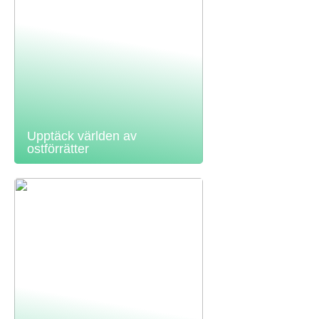
Upptäck världen av
ostförrätter