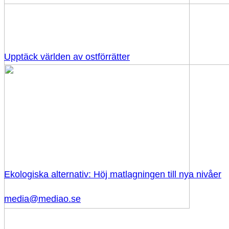
Upptäck världen av ostförrätter
Ekologiska alternativ: Höj matlagningen till nya nivåer
media@mediao.se