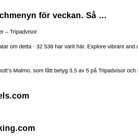
nchmenyn för veckan. Så …
– Tripadvisor
atar om detta · 32 538 har varit här. Explore vibrant an
tt’s Malmo, som fått betyg 3,5 av 5 på Tripadvisor och
els.com
king.com