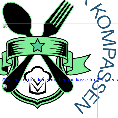
Spar energi i køkkenet med en matkasse fra Betterfeas