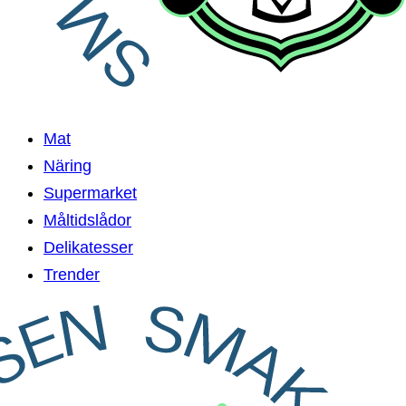
Mat
Näring
Supermarket
Måltidslådor
Delikatesser
Trender