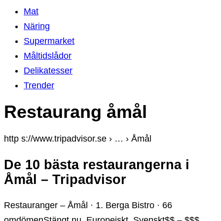
Mat
Näring
Supermarket
Måltidslådor
Delikatesser
Trender
Restaurang åmål
http s://www.tripadvisor.se › … › Åmål
De 10 bästa restaurangerna i
Åmål – Tripadvisor
Restauranger – Åmål · 1. Berga Bistro · 66
omdömenStängt nu. Europeiskt, Svenskt$$ – $$$