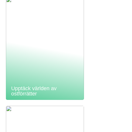
Upptäck världen av
ostförrätter