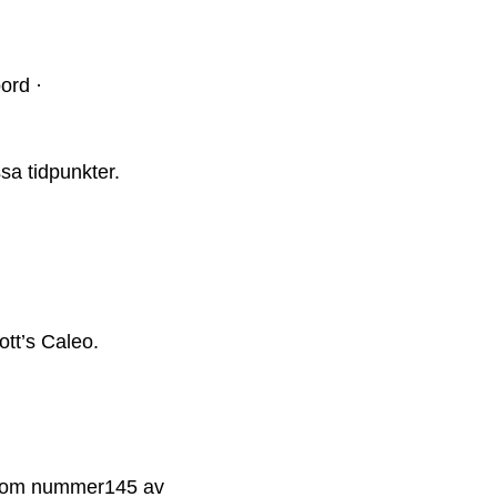
ord ·
sa tidpunkter.
ott’s Caleo.
s som nummer145 av