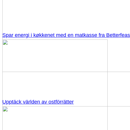
Spar energi i køkkenet med en matkasse fra Betterfeas
Upptäck världen av ostförrätter