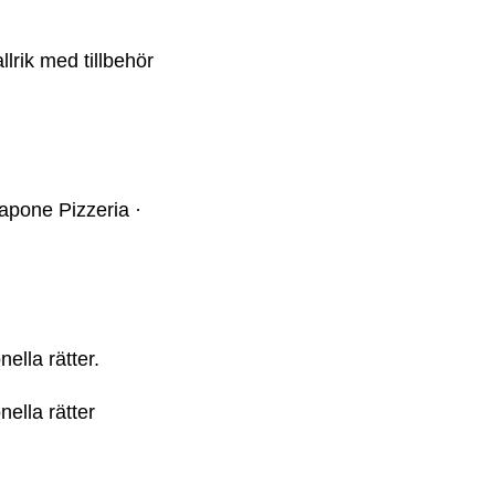
lrik med tillbehör
apone Pizzeria ·
ella rätter.
ella rätter