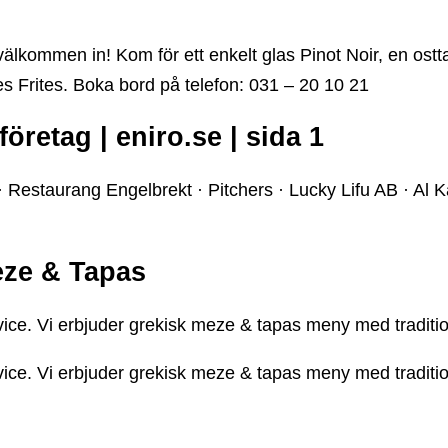
lkommen in! Kom för ett enkelt glas Pinot Noir, en osttal
es Frites. Boka bord på telefon: 031 – 20 10 21
öretag | eniro.se | sida 1
 Restaurang Engelbrekt · Pitchers · Lucky Lifu AB · Al K
eze & Tapas
ce. Vi erbjuder grekisk meze & tapas meny med tradition
ce. Vi erbjuder grekisk meze & tapas meny med tradition