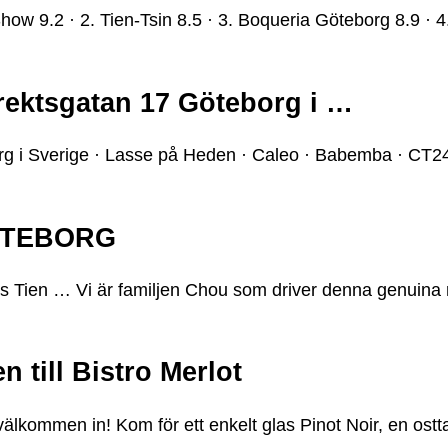
w 9.2 · 2. Tien-Tsin 8.5 · 3. Boqueria Göteborg 8.9 · 4.
rektsgatan 17 Göteborg i …
 i Sverige · Lasse på Heden · Caleo · Babemba · CT24 ·
GÖTEBORG
ien … Vi är familjen Chou som driver denna genuina 
 till Bistro Merlot
lkommen in! Kom för ett enkelt glas Pinot Noir, en osttal