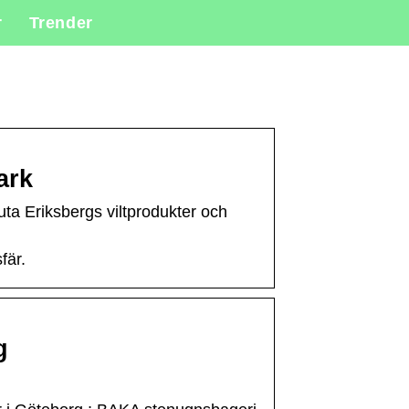
r
Trender
ark
uta Eriksbergs viltprodukter och
fär.
g