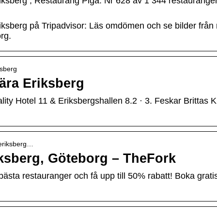
iksberg ; Restaurang Piga. Nr 628 av 1 344 restaurange
ksberg på Tripadvisor: Läs omdömen och se bilder från 
rg.
ksberg
ära Eriksberg
ity Hotel 11 & Eriksbergshallen 8.2 · 3. Feskar Brittas K
 eriksberg…
iksberg, Göteborg – TheFork
ästa restauranger och få upp till 50% rabatt! Boka gra