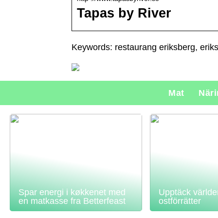
Tapas by River
Keywords: restaurang eriksberg, erik
Mat
När
Spar energi i køkkenet med
Upptäck världe
en matkasse fra Betterfeast
ostförrätter