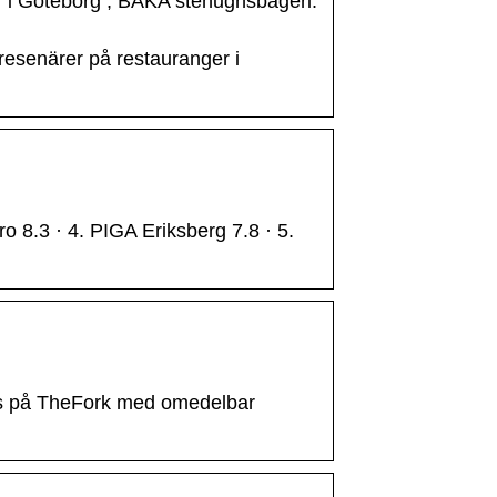
r i Göteborg ; BAKA stenugnsbageri.
resenärer på restauranger i
ro 8.3 · 4. PIGA Eriksberg 7.8 · 5.
tis på TheFork med omedelbar