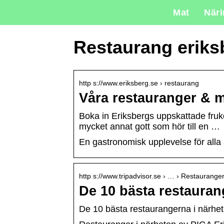
Mat
När
Restaurang eriks
http s://www.eriksberg.se › restaurang
Våra restauranger & m
Boka in Eriksbergs uppskattade fruko
mycket annat gott som hör till en …
En gastronomisk upplevelse för alla
http s://www.tripadvisor.se › … › Restaurange
De 10 bästa restauran
De 10 bästa restaurangerna i närhet