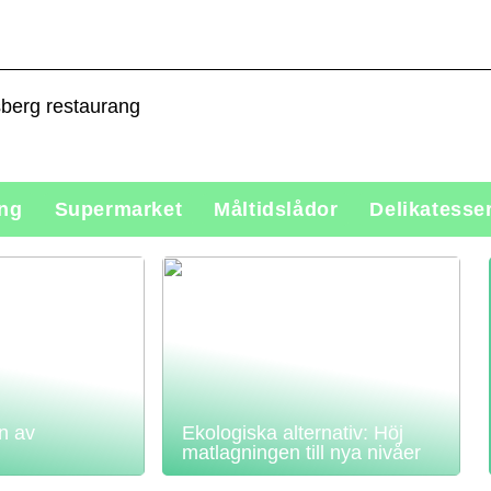
sberg restaurang
ing
Supermarket
Måltidslådor
Delikatesse
n av
Ekologiska alternativ: Höj
matlagningen till nya nivåer