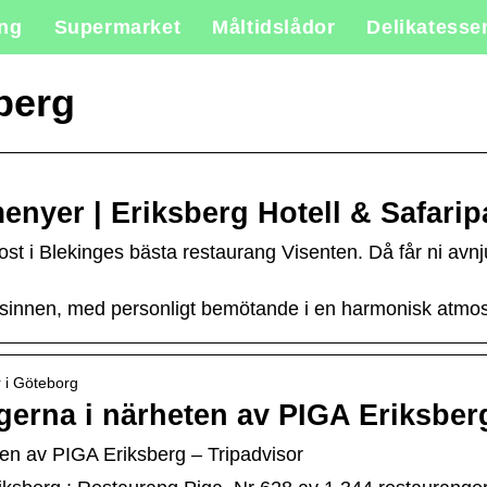
ing
Supermarket
Måltidslådor
Delikatesse
berg
enyer | Eriksberg Hotell & Safarip
st i Blekinges bästa restaurang Visenten. Då får ni avnj
 sinnen, med personligt bemötande i en harmonisk atmos
r i Göteborg
gerna i närheten av PIGA Eriksber
en av PIGA Eriksberg – Tripadvisor