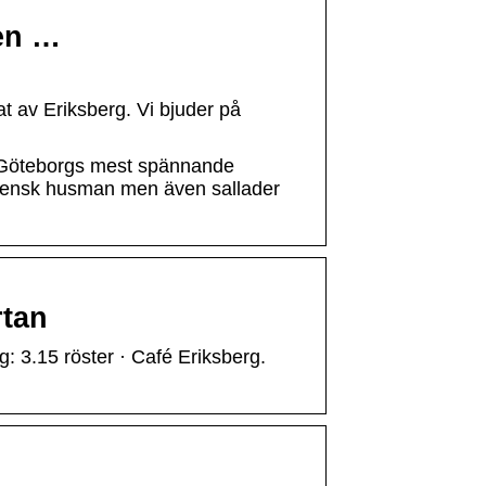
en …
t av Eriksberg. Vi bjuder på
v Göteborgs mest spännande
 svensk husman men även sallader
rtan
: 3.15 röster · Café Eriksberg.