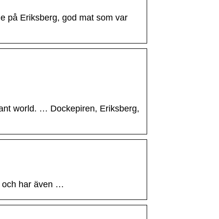
le på Eriksberg, god mat som var
rant world. … Dockepiren, Eriksberg,
rg och har även …