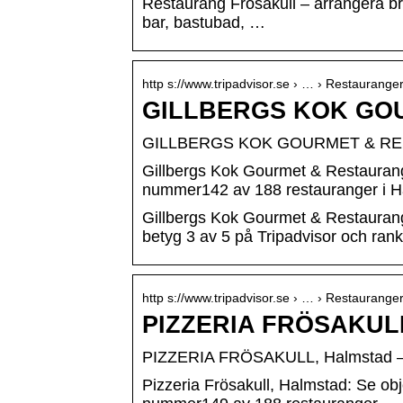
Restaurang Frösakull – arrangera brö
bar, bastubad, …
http s://www.tripadvisor.se › … › Restaurange
GILLBERGS KOK GOU
GILLBERGS KOK GOURMET & RESTA
Gillbergs Kok Gourmet & Restauran
nummer142 av 188 restauranger i H
Gillbergs Kok Gourmet & Restauran
betyg 3 av 5 på Tripadvisor och ra
http s://www.tripadvisor.se › … › Restaurange
PIZZERIA FRÖSAKULL
PIZZERIA FRÖSAKULL, Halmstad – 
Pizzeria Frösakull, Halmstad: Se ob