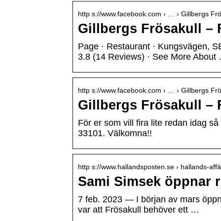
http s://www.facebook.com › … › Gillbergs Frö
Gillbergs Frösakull –
Page · Restaurant · Kungsvägen, SE-
3.8 (14 Reviews) · See More About
http s://www.facebook.com › … › Gillbergs Frö
Gillbergs Frösakull –
För er som vill fira lite redan idag s
33101. Välkomna!!
http s://www.hallandsposten.se › hallands-aff
Sami Simsek öppnar r
7 feb. 2023 — I början av mars öppn
var att Frösakull behöver ett …