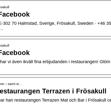
sakull
 Facebook
302 70 Halmstad, Sverige, Frösakull, Sweden · +46 35 3
 …
sakull
 Facebook
å har vi även ikväll fina erbjudanden i restaurangen! Glöm 
ärer › sami-si…
estaurangen Terrazen i Frösakull
ar han restaurangen Terrazen Mat och Bar i Frösakull ce