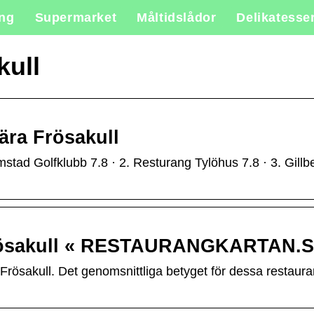
ing
Supermarket
Måltidslådor
Delikatesse
kull
ära Frösakull
stad Golfklubb 7.8 · 2. Resturang Tylöhus 7.8 · 3. Gillbe
Frösakull « RESTAURANGKARTAN.
 Frösakull. Det genomsnittliga betyget för dessa restaura