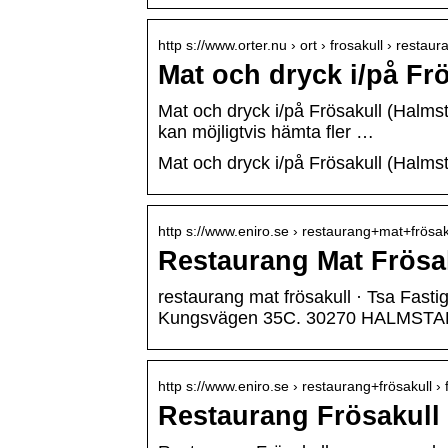
http s://www.orter.nu › ort › frosakull › restaur
Mat och dryck i/på Frö
Mat och dryck i/på Frösakull (Halmsta
kan möjligtvis hämta fler …
Mat och dryck i/på Frösakull (Halmsta
http s://www.eniro.se › restaurang+mat+frösaku
Restaurang Mat Frösaku
restaurang mat frösakull · Tsa Fas
Kungsvägen 35C. 30270 HALMSTA
http s://www.eniro.se › restaurang+frösakull › 
Restaurang Frösakull |