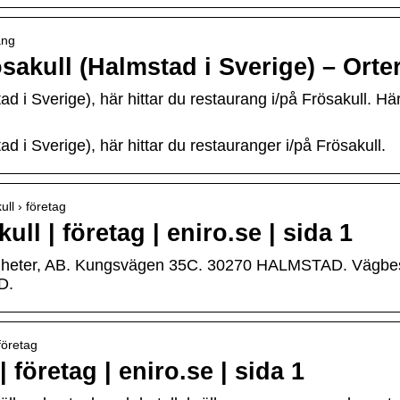
ang
sakull (Halmstad i Sverige) – Orte
d i Sverige), här hittar du restaurang i/på Frösakull. Här
d i Sverige), här hittar du restauranger i/på Frösakull.
ll › företag
ll | företag | eniro.se | sida 1
tigheter, AB. Kungsvägen 35C. 30270 HALMSTAD. Vägbeskr
D.
företag
 företag | eniro.se | sida 1