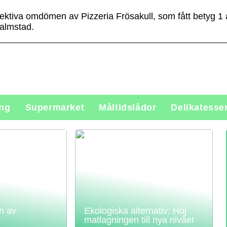
jektiva omdömen av Pizzeria Frösakull, som fått betyg 1
almstad.
ing
Supermarket
Måltidslådor
Delikatesse
n av
Ekologiska alternativ: Höj
matlagningen till nya nivåer