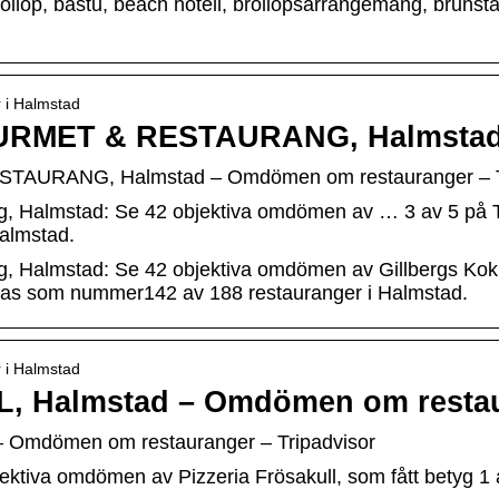
llop, bastu, beach hotell, bröllopsarrangemang, brunstad
r i Halmstad
RMET & RESTAURANG, Halmsta
URANG, Halmstad – Omdömen om restauranger – Tr
g, Halmstad: Se 42 objektiva omdömen av … 3 av 5 på T
almstad.
g, Halmstad: Se 42 objektiva omdömen av Gillbergs Kok
nkas som nummer142 av 188 restauranger i Halmstad.
r i Halmstad
, Halmstad – Omdömen om resta
Omdömen om restauranger – Tripadvisor
jektiva omdömen av Pizzeria Frösakull, som fått betyg 1