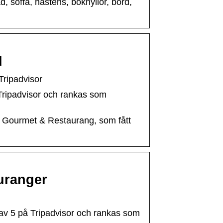
, soffa, hästens, bokhyllor, bord,
d
ipadvisor
ripadvisor och rankas som
 Gourmet & Restaurang, som fått
uranger
 av 5 på Tripadvisor och rankas som