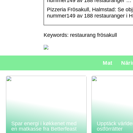
nummer149 av 188 restauranger …
Pizzeria Frösakull, Halmstad: Se ob
nummer149 av 188 restauranger i H
Keywords: restaurang frösakull
Mat
När
Spar energi i køkkenet med
Upptäck världe
en matkasse fra Betterfeast
ostförrätter