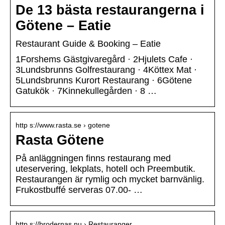
De 13 bästa restaurangerna i
Götene – Eatie
Restaurant Guide & Booking – Eatie
1Forshems Gästgivaregård · 2Hjulets Cafe ·
3Lundsbrunns Golfrestaurang · 4Köttex Mat ·
5Lundsbrunns Kurort Restaurang · 6Götene
Gatukök · 7Kinnekullegården · 8 …
http s://www.rasta.se › gotene
Rasta Götene
På anläggningen finns restaurang med
uteservering, lekplats, hotell och Preembutik.
Restaurangen är rymlig och mycket barnvänlig.
Frukostbuffé serveras 07.00- …
http s://brodernas.nu › Restauranger