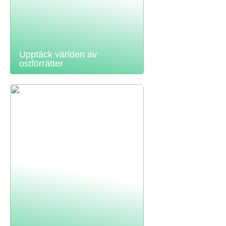
Upptäck världen av
ostförrätter