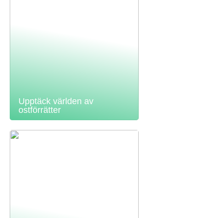
Upptäck världen av
ostförrätter