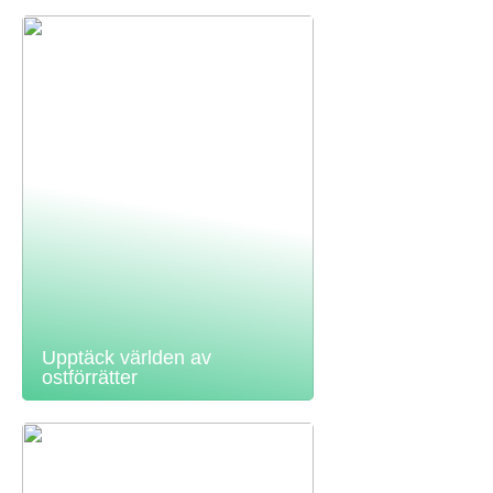
Upptäck världen av
ostförrätter