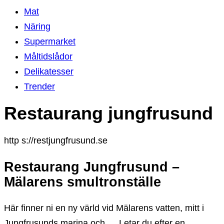
Mat
Näring
Supermarket
Måltidslådor
Delikatesser
Trender
Restaurang jungfrusund
http s://restjungfrusund.se
Restaurang Jungfrusund –
Mälarens smultronställe
Här finner ni en ny värld vid Mälarens vatten, mitt i
Jungfrusunds marina och … Letar du efter en