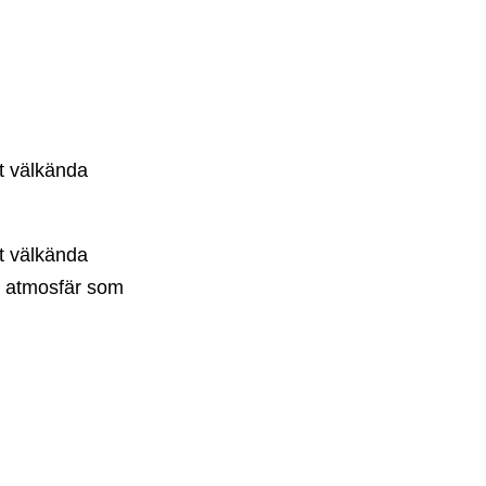
st välkända
st välkända
en atmosfär som