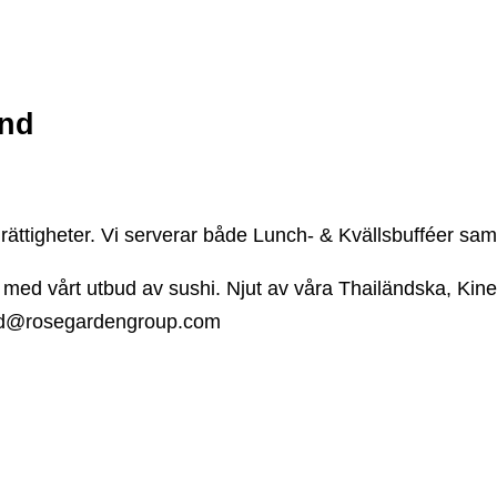
und
ättigheter. Vi serverar både Lunch- & Kvällsbufféer samt
 med vårt utbud av sushi. Njut av våra Thailändska, Kin
rand@rosegardengroup.com