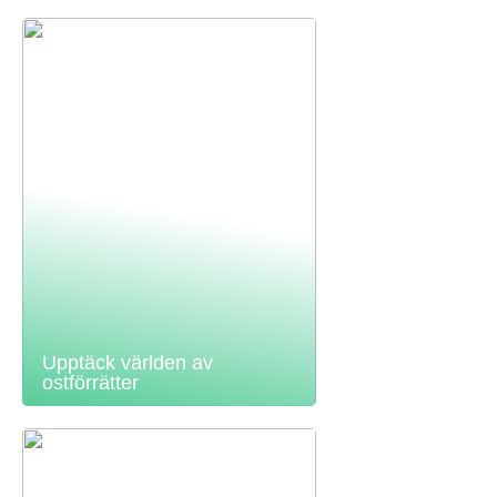
Upptäck världen av
ostförrätter