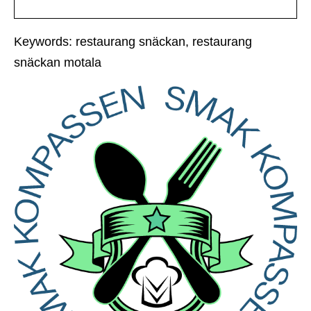
Keywords: restaurang snäckan, restaurang
snäckan motala